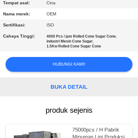
KUALITAS
Tempat asal:
Cina
Nama merek:
OEM
HUBUNGI
Sertifikasi:
ISO
KAMI
Cahaya Tinggi:
,
4000 Pcs / jam Rolled Cone Sugar Cone
,
industri Mesin Cone Sugar
1.5Kw Rolled Cone Sugar Cone
PERMINTAAN
PENAWARAN
HUBUNGI KAMI!
SITEMAP
BUKA DETAIL
PRIVACY
POLICY
produk sejenis
75000pcs / H Pabrik
Minuman Lini Produksi