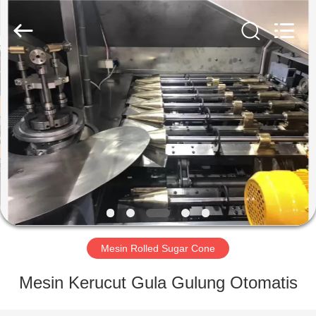
Silk
Road
Enterprise
Management
Services
Co.,LTD.
All
Rights
RUMAH
Reserved.
PRODUK
TENTANG
KAMI
TUR
PABRIK
Mesin Rolled Sugar Cone
Mesin Kerucut Gula Gulung Otomatis
KONTROL