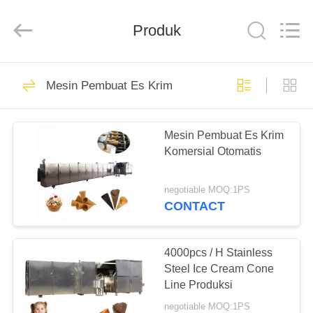
Silk
Road
Enterprise
Produk
Management
Services
Co.,LTD.
All
Rights
RUMAH
8
Reserved.
Mesin Pembuat Es Krim
Mesin Pembuat Es
PRODUK
Krim
Mesin Pembuat Es Krim
Komersial Otomatis
TENTANG
KAMI
negotiable MOQ:1PS
CONTACT
7
TUR
Mesin Kerucut Es
PABRIK
4000pcs / H Stainless
Steel Ice Cream Cone
Krim Otomatis
Line Produksi
KONTROL
negotiable MOQ:1PS