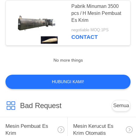
Pabrik Minuman 3500
pcs / H Mesin Pembuat
7
Es Krim
Mesin Rolled Sugar
negotiable MOQ:1PS
CONTACT
Cone
No more things
7
HUBUNGI KAMI!
Mesin Pembuat
Kerucut Wafer
Bad Request
Semua
Mesin Pembuat Es
Mesin Kerucut Es
Krim
Krim Otomatis