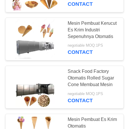
KUALITAS
CONTACT
HUBUNGI
Mesin Pembuat Kerucut
9
KAMI
Es Krim Industri
mesin pembuat es
Sepenuhnya Otomatis
PERMINTAAN
krim
negotiable MOQ:1PS
CONTACT
PENAWARAN
Snack Food Factory
SITEMAP
Otomatis Rolled Sugar
Cone Membuat Mesin
7
PRIVACY
negotiable MOQ:1PS
Mesin Pembuat Es
CONTACT
POLICY
Krim Cone
Mesin Pembuat Es Krim
Otomatis