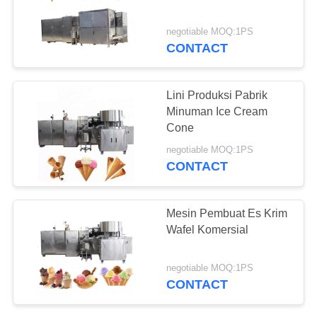
negotiable MOQ:1PS
CONTACT
7
Lini Produksi
Lini Produksi Pabrik
Kerucut Es Krim
Minuman Ice Cream
Cone
negotiable MOQ:1PS
CONTACT
7
Mesin Pembuat Es Krim
Mesin Pembuat
Wafel Komersial
Kerucut Waffle
negotiable MOQ:1PS
CONTACT