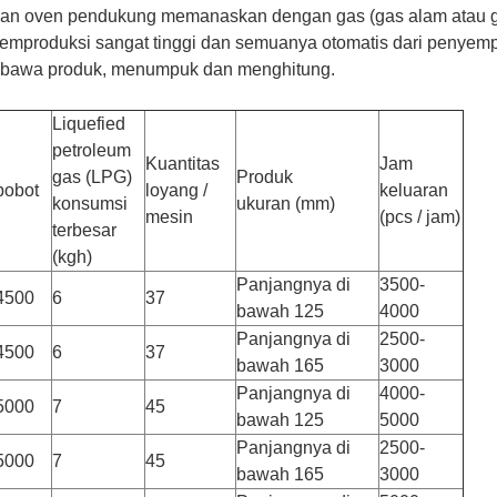
dan oven pendukung memanaskan dengan gas (gas alam atau gas 
mproduksi sangat tinggi dan semuanya otomatis dari penyem
embawa produk, menumpuk dan menghitung.
Liquefied
petroleum
Kuantitas
Jam
gas (LPG)
Produk
bobot
loyang /
keluaran
konsumsi
ukuran (mm)
mesin
(pcs / jam)
terbesar
(kgh)
Panjangnya di
3500-
4500
6
37
bawah 125
4000
Panjangnya di
2500-
4500
6
37
bawah 165
3000
Panjangnya di
4000-
5000
7
45
bawah 125
5000
Panjangnya di
2500-
5000
7
45
bawah 165
3000