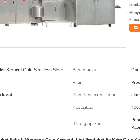
pemb
Meny
kema
ksi Kerucut Gula Stainless Steel
Bahan baku:
Gan
n
Fitur:
Prod
n karat
Poin Penjualan Utama:
akur
Kapasitas:
4000
Pabr
Bidang aplikasi:
Pab
duksi Pabrik Minuman Gula Kerucut
,
Lini Produksi Es Krim Gula K