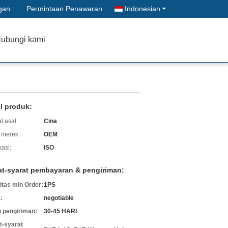
gan :
Permintaan Penawaran
Indonesian
ubungi kami
il produk:
t asal:
Cina
merek:
OEM
kasi:
ISO
at-syarat pembayaran & pengiriman:
itas min Order:
1PS
:
negotiable
 pengiriman:
30-45 HARI
t-syarat