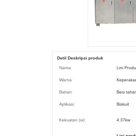
Detil Deskripsi produk
Nama:
Lini Produ
Warna:
Keperaka
Bahan:
Besi taha
Aplikasi:
Biskuit
Kekuatan (w):
4.37kw
Lini pro