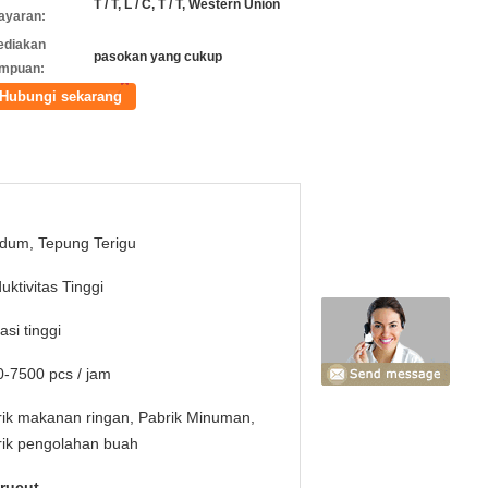
T / T, L / C, T / T, Western Union
ayaran:
ediakan
pasokan yang cukup
mpuan:
Hubungi sekarang
dum, Tepung Terigu
uktivitas Tinggi
asi tinggi
-7500 pcs / jam
ik makanan ringan, Pabrik Minuman,
rik pengolahan buah
erucut
,