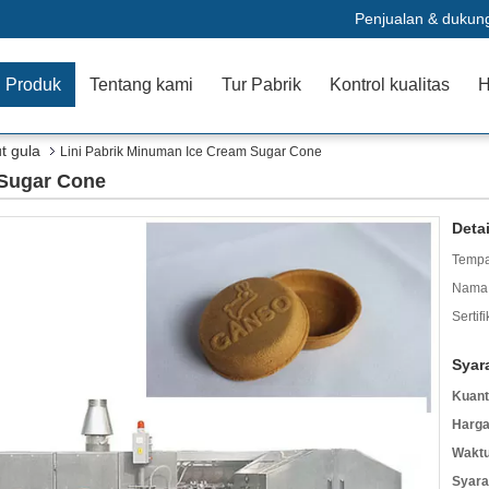
Penjualan & dukun
Produk
Tentang kami
Tur Pabrik
Kontrol kualitas
H
t gula
Lini Pabrik Minuman Ice Cream Sugar Cone
 Sugar Cone
Deta
Tempa
Nama 
Sertifi
Syar
Kuant
Harga
Waktu
Syara