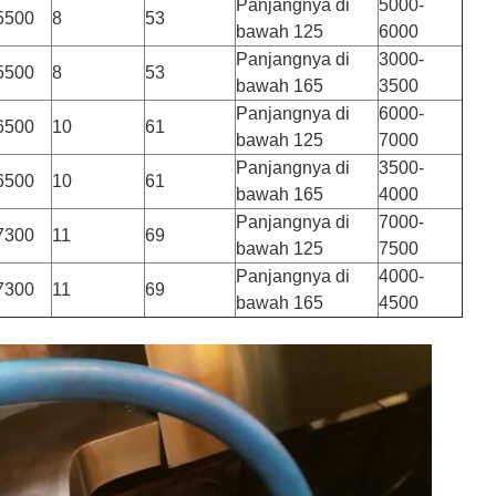
Panjangnya di
5000-
5500
8
53
bawah 125
6000
Panjangnya di
3000-
5500
8
53
bawah 165
3500
Panjangnya di
6000-
6500
10
61
bawah 125
7000
Panjangnya di
3500-
6500
10
61
bawah 165
4000
Panjangnya di
7000-
7300
11
69
bawah 125
7500
Panjangnya di
4000-
7300
11
69
bawah 165
4500