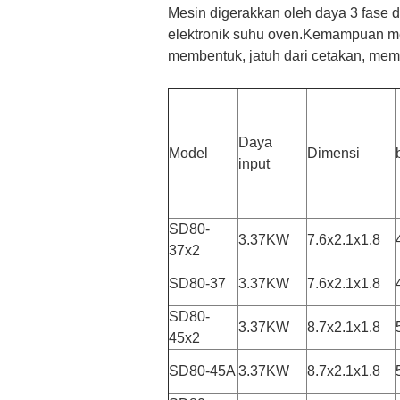
Mesin digerakkan oleh daya 3 fase 
elektronik suhu oven.Kemampuan me
membentuk, jatuh dari cetakan, m
Daya
Model
Dimensi
input
SD80-
3.37KW
7.6x2.1x1.8
37x2
SD80-37
3.37KW
7.6x2.1x1.8
SD80-
3.37KW
8.7x2.1x1.8
45x2
SD80-45A
3.37KW
8.7x2.1x1.8