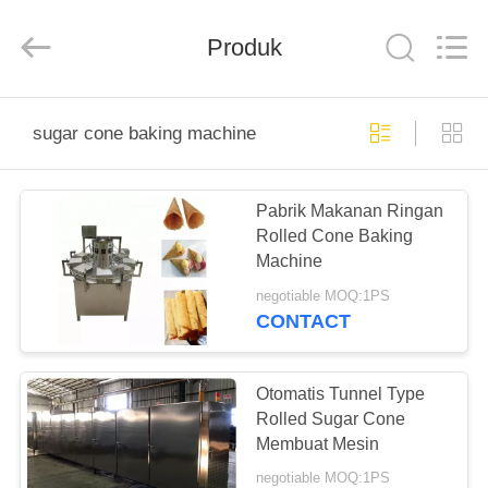
Silk
Road
Enterprise
Produk
Management
Services
Co.,LTD.
All
Rights
RUMAH
Reserved.
sugar cone baking machine
PRODUK
Pabrik Makanan Ringan
Rolled Cone Baking
TENTANG
Machine
KAMI
negotiable MOQ:1PS
CONTACT
TUR
PABRIK
Otomatis Tunnel Type
Rolled Sugar Cone
Membuat Mesin
KONTROL
negotiable MOQ:1PS