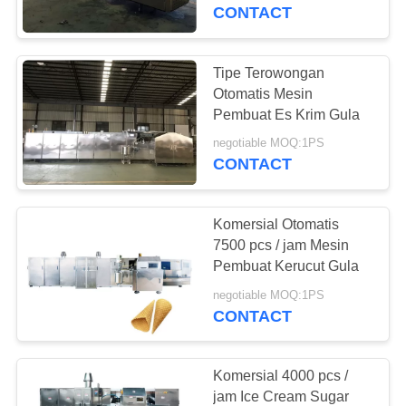
KUALITAS
CONTACT
HUBUNGI
Tipe Terowongan
KAMI
Otomatis Mesin
Pembuat Es Krim Gula
PERMINTAAN
negotiable MOQ:1PS
CONTACT
PENAWARAN
Komersial Otomatis
SITEMAP
7500 pcs / jam Mesin
Pembuat Kerucut Gula
PRIVACY
negotiable MOQ:1PS
CONTACT
POLICY
Komersial 4000 pcs /
jam Ice Cream Sugar