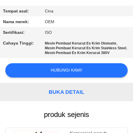
KUALITAS
Tempat asal:
Cina
HUBUNGI
Nama merek:
OEM
KAMI
Sertifikasi:
ISO
Cahaya Tinggi:
,
Mesin Pembuat Kerucut Es Krim Otomatis
PERMINTAAN
,
Mesin Pembuat Kerucut Es Krim Stainless Steel
Mesin Pembuat Es Krim Kerucut 380V
PENAWARAN
HUBUNGI KAMI!
SITEMAP
BUKA DETAIL
PRIVACY
POLICY
produk sejenis