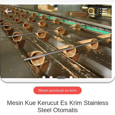
Silk
Road
Enterprise
Management
Services
Co.,LTD.
All
Rights
RUMAH
Reserved.
PRODUK
TENTANG
KAMI
TUR
PABRIK
Mesin pembuat es krim
Mesin Kue Kerucut Es Krim Stainless
KONTROL
Steel Otomatis