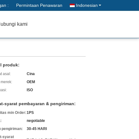
gan :
Permintaan Penawaran
Indonesian
ubungi kami
il produk:
t asal:
Cina
merek:
OEM
kasi:
ISO
at-syarat pembayaran & pengiriman:
itas min Order:
1PS
:
negotiable
 pengiriman:
30-45 HARI
t-syarat