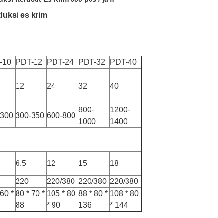
duksi es krim
-10
PDT-12
PDT-24
PDT-32
PDT-40
12
24
32
40
800-
1200-
-300
300-350
600-800
1000
1400
6.5
12
15
18
220
220/380
220/380
220/380
 60 *
80 * 70 *
105 * 80
88 * 80 *
108 * 80
88
* 90
136
* 144