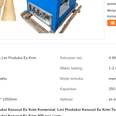
pemb
Meny
kema
 Lini Produksi Es Krim
Kekuatan (w):
4.5
Waktu baking:
1-2 
waktu
Mode terbuka:
man
Kapasitas:
250-
0 * 1050mm
Aplikasi:
es k
uksi Kerucut Es Krim Komersial
,
Lini Produksi Kerucut Es Krim T
uksi Kerucut Es Krim 300 pcs / jam