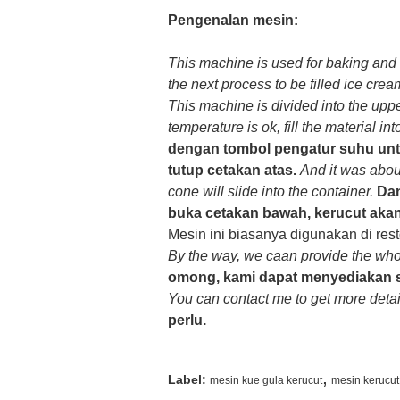
Pengenalan mesin:
This machine is used for baking and 
the next process to be filled ice crea
This machine is divided into the uppe
temperature is ok, fill the material int
dengan tombol pengatur suhu untuk
tutup cetakan atas.
And it was abou
cone will slide into the container.
Dan
buka cetakan bawah, kerucut aka
Mesin ini biasanya digunakan di resto
By the way, we caan provide the who
omong, kami dapat menyediakan s
You can contact me to get more detail
perlu.
,
Label:
mesin kue gula kerucut
mesin kerucut