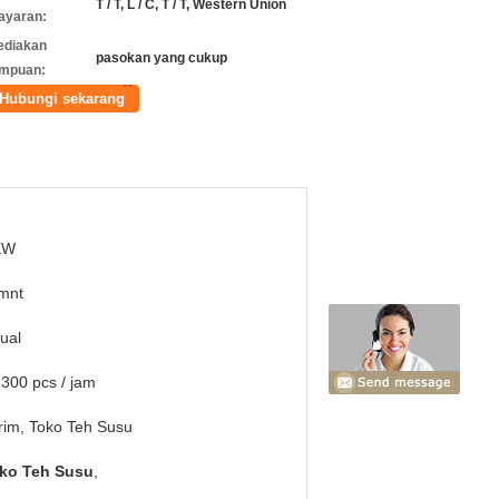
T / T, L / C, T / T, Western Union
ayaran:
ediakan
pasokan yang cukup
mpuan:
Hubungi sekarang
KW
mnt
ual
300 pcs / jam
rim, Toko Teh Susu
oko Teh Susu
,