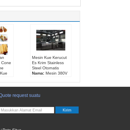
an
Mesin Kue Kerucut
d Cone
Es Krim Stainless
ne
Steel Otomatis
 Kue
Nama:
Mesin 380V
ng
Ice Cream Cone
Baking
Bahan:
Besi tahan
karat
Quote request suatu
ung
Tegangan:
220 /
380v
nuh
Bobot:
2000kg
Kirim
u