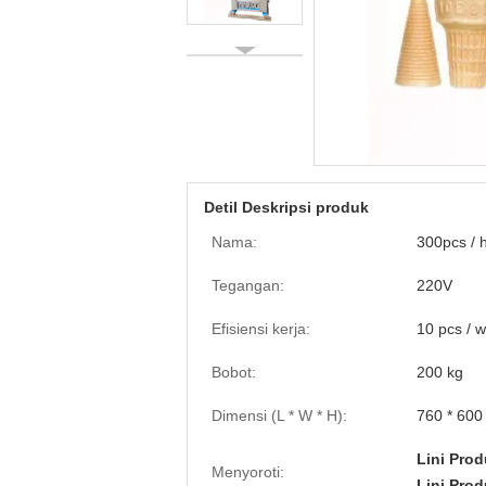
Detil Deskripsi produk
Nama:
300pcs / h
Tegangan:
220V
Efisiensi kerja:
10 pcs / 
Bobot:
200 kg
Dimensi (L * W * H):
760 * 60
Lini Prod
Menyoroti:
Lini Prod