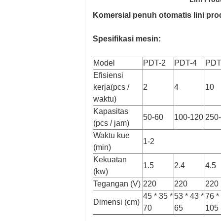
Komersial penuh otomatis lini pro
Spesifikasi mesin:
Model
PDT-2
PDT-4
PDT
Efisiensi
kerja
(pcs /
2
4
10
waktu)
Kapasitas
50-60
100-120
250
(pcs / jam)
Waktu kue
1-2
(min)
Kekuatan
1.5
2.4
4.5
(kw)
Tegangan (V)
220
220
220
45 * 35 *
53 * 43 *
76 *
Dimensi (cm)
70
65
105