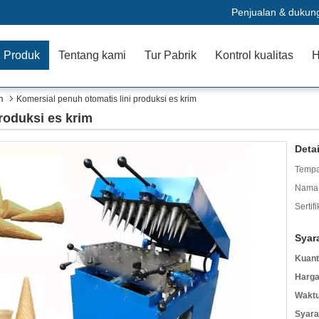
Penjualan & dukun
Produk
Tentang kami
Tur Pabrik
Kontrol kualitas
H
m
Komersial penuh otomatis lini produksi es krim
roduksi es krim
Deta
Tempa
Nama 
Sertifi
Syar
Kuant
Harga
Waktu
Syara