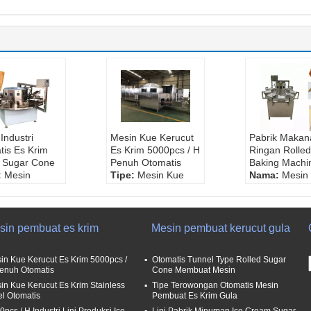
Industri
Mesin Kue Kerucut
Pabrik Makan
tis Es Krim
Es Krim 5000pcs / H
Ringan Rolle
d Sugar Cone
Penuh Otomatis
Baking Machi
:
Mesin
Tipe:
Mesin Kue
Nama:
Mesin
at Es Krim
Kerucut Es Krim
Kerucut Gulu
d Sugar Cone
Kebisingan Rendah
Gula otomatis
ngan:
220 /
Kapasitas:
4000-
penuh
5000 pcs / jam
Bahan baku:
sin pembuat es krim
Mesin pembuat kerucut gula
asaan:
12-
Tegangan:
380V
Gandum, Tep
50Hz
Terigu
in Kue Kerucut Es Krim 5000pcs /
Otomatis Tunnel Type Rolled Sugar
n:
stainless
Daya input:
3.37kw
Otomatis:
Pe
enuh Otomatis
Cone Membuat Mesin
304
otomatis
in Kue Kerucut Es Krim Stainless
Tipe Terowongan Otomatis Mesin
Jaminan:
Sat
el Otomatis
Pembuat Es Krim Gula
tahun