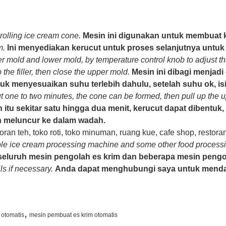
rolling ice cream cone.
Mesin ini digunakan untuk membuat k
m.
Ini menyediakan kerucut untuk proses selanjutnya untuk d
r mold and lower mold, by temperature control knob to adjust the 
o the filler, then close the upper mold.
Mesin ini dibagi menjad
 menyesuaikan suhu terlebih dahulu, setelah suhu ok, isi 
t one to two minutes, the cone can be formed, then pull up the
 itu sekitar satu hingga dua menit, kerucut dapat dibentuk
n meluncur ke dalam wadah.
ran teh, toko roti, toko minuman, ruang kue, cafe shop, restoran 
le ice cream processing machine and some other food processi
eluruh mesin pengolah es krim dan beberapa mesin pengol
s if necessary.
Anda dapat menghubungi saya untuk mendapat
,
 otomatis
mesin pembuat es krim otomatis