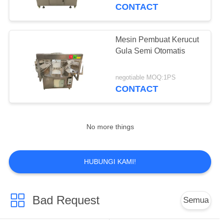
KUALITAS
CONTACT
HUBUNGI
Mesin Pembuat Kerucut
KAMI
Gula Semi Otomatis
PERMINTAAN
negotiable MOQ:1PS
CONTACT
PENAWARAN
SITEMAP
No more things
PRIVACY
HUBUNGI KAMI!
POLICY
Bad Request
Semua