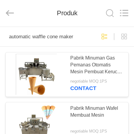
Silk
Road
Enterprise
Produk
Management
Services
Co.,LTD.
All
Rights
RUMAH
Reserved.
automatic waffle cone maker
PRODUK
Pabrik Minuman Gas
Pemanas Otomatis
TENTANG
Mesin Pembuat Kerucut
KAMI
Wafel
negotiable MOQ:1PS
CONTACT
TUR
PABRIK
Pabrik Minuman Wafel
Membuat Mesin
KONTROL
negotiable MOQ:1PS