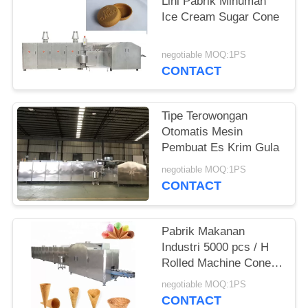
Lini Pabrik Minuman
Ice Cream Sugar Cone
negotiable MOQ:1PS
CONTACT
Tipe Terowongan
Otomatis Mesin
Pembuat Es Krim Gula
negotiable MOQ:1PS
CONTACT
Pabrik Makanan
Industri 5000 pcs / H
Rolled Machine Cone
Sugar
negotiable MOQ:1PS
CONTACT