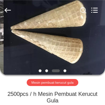
Silk
Road
Enterprise
Management
Services
Co.,LTD.
All
Rights
RUMAH
Reserved.
PRODUK
TENTANG
KAMI
TUR
PABRIK
Mesin pembuat kerucut gula
2500pcs / h Mesin Pembuat Kerucut
KONTROL
Gula