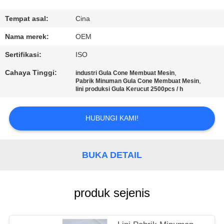
KUALITAS
Tempat asal:
Cina
HUBUNGI
Nama merek:
OEM
KAMI
Sertifikasi:
ISO
Cahaya Tinggi:
,
industri Gula Cone Membuat Mesin
PERMINTAAN
,
Pabrik Minuman Gula Cone Membuat Mesin
lini produksi Gula Kerucut 2500pcs / h
PENAWARAN
HUBUNGI KAMI!
SITEMAP
BUKA DETAIL
PRIVACY
POLICY
produk sejenis