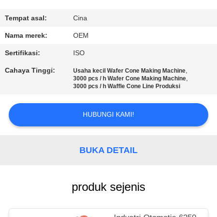
KUALITAS
Tempat asal:
Cina
HUBUNGI
Nama merek:
OEM
KAMI
Sertifikasi:
ISO
Cahaya Tinggi:
,
Usaha kecil Wafer Cone Making Machine
PERMINTAAN
,
3000 pcs / h Wafer Cone Making Machine
3000 pcs / h Waffle Cone Line Produksi
PENAWARAN
HUBUNGI KAMI!
SITEMAP
BUKA DETAIL
PRIVACY
POLICY
produk sejenis